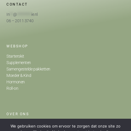
CONTACT
In
**
@
*********
ie.nl
06 – 2011 3740
WEBSHOP
Starterskit
Supplementen
Samengestelde pakketten
Moeder & Kind
Hormonen
Roll-on
OVER ONS
Home
We gebruiken cookies om ervoor te zorgen dat onze site zo