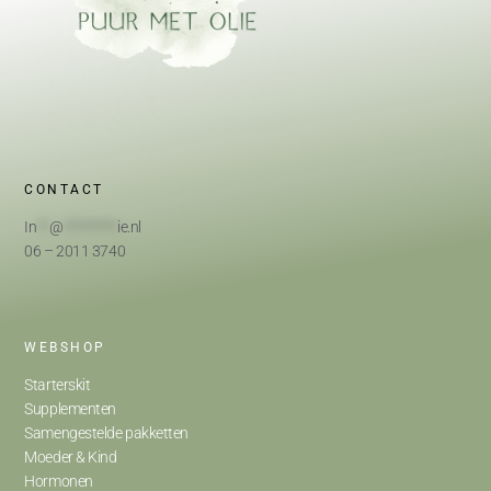
CONTACT
In
**
@
*********
ie.nl
06 – 2011 3740
WEBSHOP
Starterskit
Supplementen
Samengestelde pakketten
Moeder & Kind
Hormonen