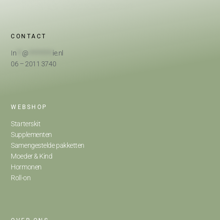
CONTACT
In
**
@
*********
ie.nl
06 – 2011 3740
WEBSHOP
Starterskit
Supplementen
Samengestelde pakketten
Moeder & Kind
Hormonen
Roll-on