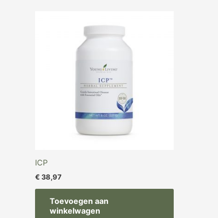
ICP
€
38,97
Toevoegen aan
winkelwagen