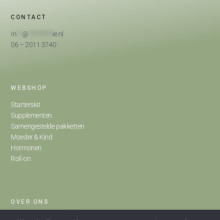
CONTACT
In
**
@
*********
ie.nl
06 – 2011 3740
WEBSHOP
Starterskit
Supplementen
Samengestelde pakketten
Moeder & Kind
Hormonen
Roll-on
OVER ONS
Home