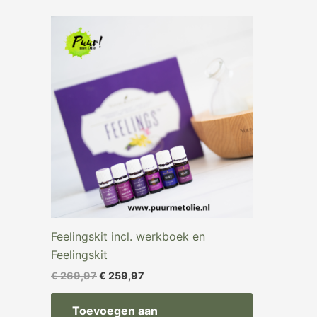
Oorspronkelijke
Huidige
prijs
prijs
was:
is:
€ 269,97.
€ 259,97.
Feelingskit incl. werkboek en
Feelingskit
€
269,97
€
259,97
Toevoegen aan