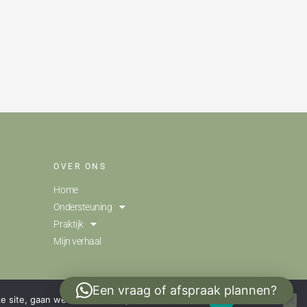
OVER ONS
Home
Ondersteuning
Praktijk
Mijn verhaal
Een vraag of afspraak plannen?
e site, gaan we ervan uit dat je ermee instemt.
Ok