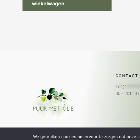
winkelwagen
CONTACT
In
**
@
*******
06 – 2011 3
We gebruiken cookies om ervoor te zorgen dat onze sit