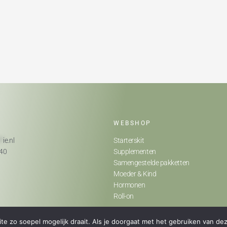
WEBSHOP
**
ie.nl
Starterskit
740
Supplementen
Samengestelde pakketten
Moeder & Kind
Hormonen
Roll-on
e zo soepel mogelijk draait. Als je doorgaat met het gebruiken van dez