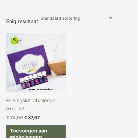
Enig resultaat
Oorspronkelijke
Huidige
prijs
prijs
was:
is:
€ 74,99.
€ 37,97.
Feelingskit Challenge
excl. kit
€
74,99
€
37,97
Toevoegen aan
winkelwagen