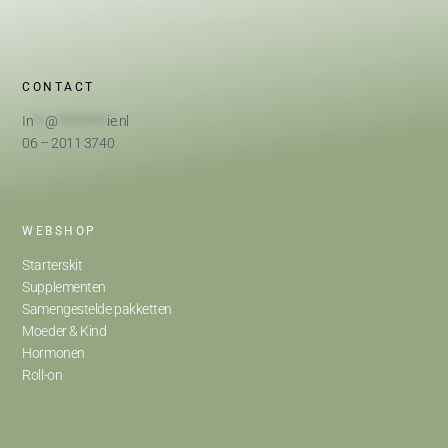
CONTACT
In
**
@
*********
ie.nl
06 – 2011 3740
WEBSHOP
Starterskit
Supplementen
Samengestelde pakketten
Moeder & Kind
Hormonen
Roll-on