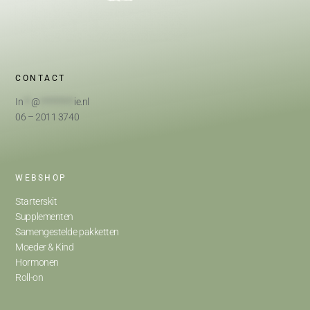
CONTACT
In
**
@
*********
ie.nl
06 – 2011 3740
WEBSHOP
Starterskit
Supplementen
Samengestelde pakketten
Moeder & Kind
Hormonen
Roll-on