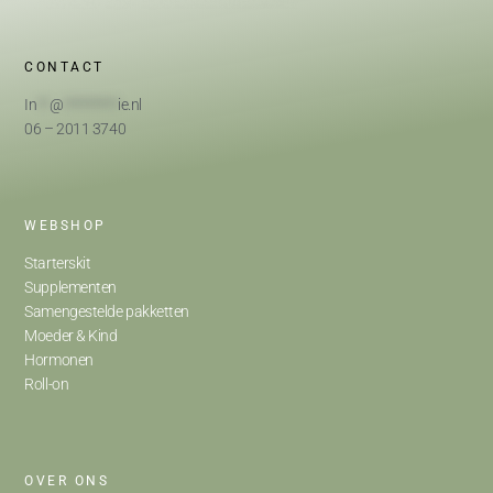
CONTACT
In
**
@
*********
ie.nl
06 – 2011 3740
WEBSHOP
Starterskit
Supplementen
Samengestelde pakketten
Moeder & Kind
Hormonen
Roll-on
OVER ONS