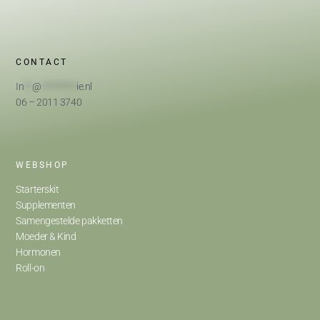
CONTACT
In
**
@
*********
ie.nl
06 – 2011 3740
WEBSHOP
Starterskit
Supplementen
Samengestelde pakketten
Moeder & Kind
Hormonen
Roll-on