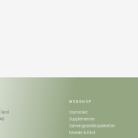
WEBSHOP
**
ie.nl
Starterskit
740
Supplementen
Samengestelde pakketten
Moeder & Kind