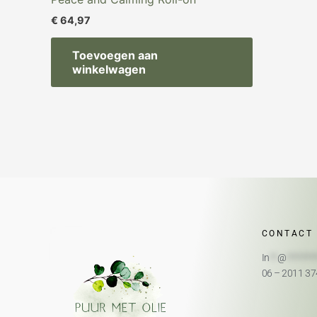
€
64,97
Toevoegen aan
winkelwagen
CONTACT
In
**
@
*******
06 – 2011 3