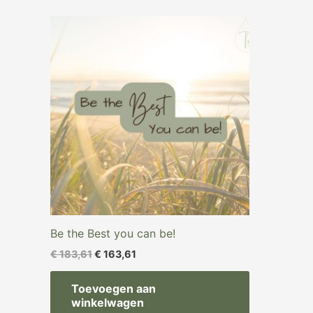
Oorspronkelijke
Huidige
prijs
prijs
was:
is:
€ 183,61.
€ 163,61.
Be the Best you can be!
€
183,61
€
163,61
Toevoegen aan
winkelwagen