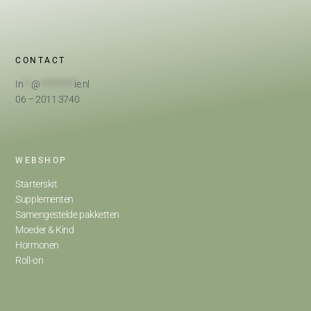
CONTACT
In
**
@
*********
ie.nl
06 – 2011 3740
WEBSHOP
Starterskit
Supplementen
Samengestelde pakketten
Moeder & Kind
Hormonen
Roll-on