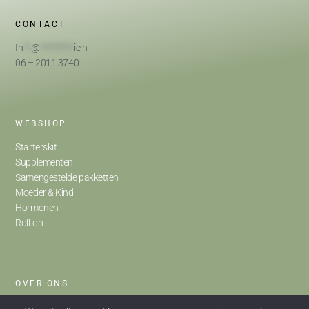
CONTACT
In
**
@
*********
ie.nl
06 – 2011 3740
WEBSHOP
Starterskit
Supplementen
Samengestelde pakketten
Moeder & Kind
Hormonen
Roll-on
OVER ONS
Home