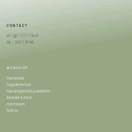
CONTACT
In
**
@
*********
ie.nl
06 – 2011 3740
WEBSHOP
Starterskit
Supplementen
Samengestelde pakketten
Moeder & Kind
Hormonen
Roll-on