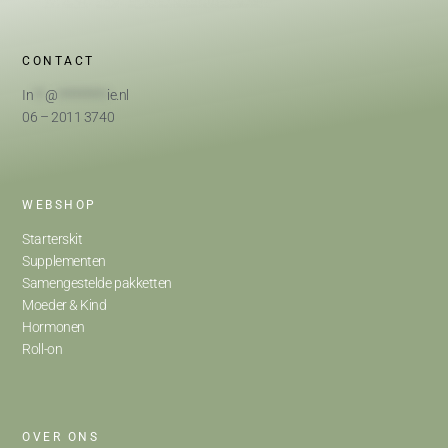
CONTACT
In
**
@
*********
ie.nl
06 – 2011 3740
WEBSHOP
Starterskit
Supplementen
Samengestelde pakketten
Moeder & Kind
Hormonen
Roll-on
OVER ONS