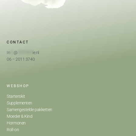
CONTACT
In
**
@
*********
ie.nl
06 – 2011 3740
WEBSHOP
Starterskit
Supplementen
Samengestelde pakketten
Moeder & Kind
Hormonen
Roll-on