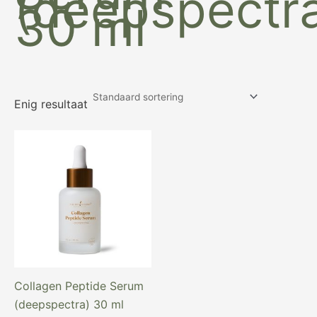
(deepspectr
30 ml
Enig resultaat
Oorspronkelijke
Huidige
prijs
prijs
was:
is:
€ 99,97.
€ 89,97.
Collagen Peptide Serum
(deepspectra) 30 ml