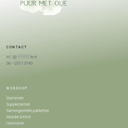
CONTACT
In
**
@
*********
ie.nl
06 – 2011 3740
WEBSHOP
Starterskit
Supplementen
Samengestelde pakketten
Moeder & Kind
Hormonen