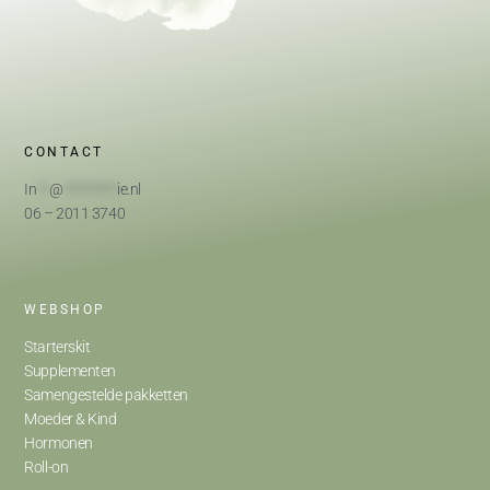
CONTACT
In
**
@
*********
ie.nl
06 – 2011 3740
WEBSHOP
Starterskit
Supplementen
Samengestelde pakketten
Moeder & Kind
Hormonen
Roll-on