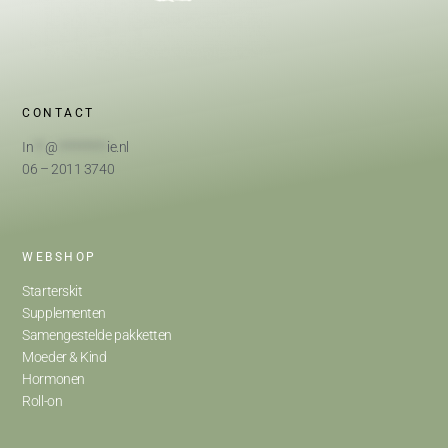
CONTACT
In
**
@
*********
ie.nl
06 – 2011 3740
WEBSHOP
Starterskit
Supplementen
Samengestelde pakketten
Moeder & Kind
Hormonen
Roll-on