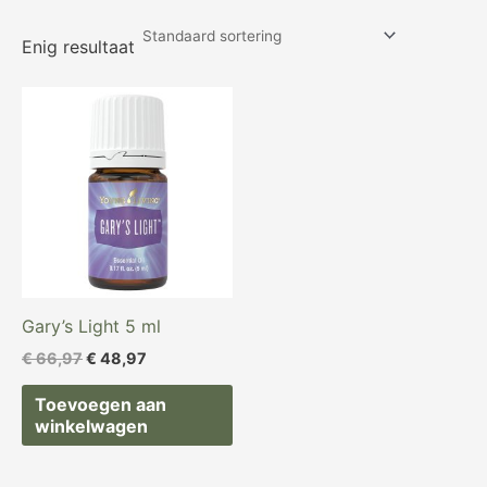
Enig resultaat
Oorspronkelijke
Huidige
prijs
prijs
was:
is:
€ 66,97.
€ 48,97.
Gary’s Light 5 ml
€
66,97
€
48,97
Toevoegen aan
winkelwagen