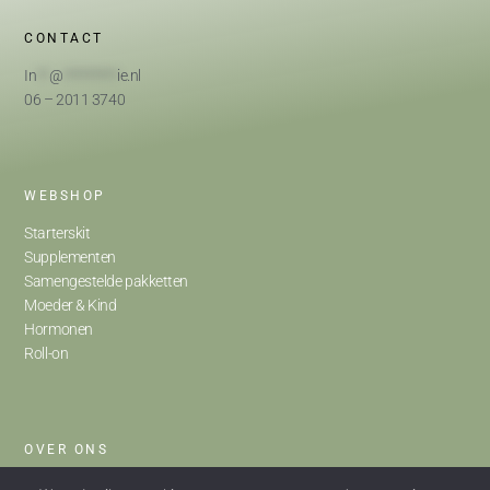
CONTACT
In
**
@
*********
ie.nl
06 – 2011 3740
WEBSHOP
Starterskit
Supplementen
Samengestelde pakketten
Moeder & Kind
Hormonen
Roll-on
OVER ONS
Home