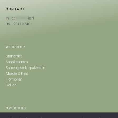
CONTACT
In
**
@
*********
ie.nl
06 – 2011 3740
WEBSHOP
Starterskit
Supplementen
Samengestelde pakketten
Moeder & Kind
Hormonen
Roll-on
OVER ONS
Home