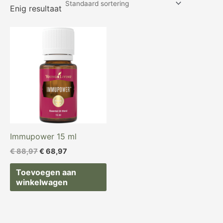
Enig resultaat
Oorspronkelijke
Huidige
prijs
prijs
was:
is:
€ 88,97.
€ 68,97.
Immupower 15 ml
€
88,97
€
68,97
Toevoegen aan
winkelwagen