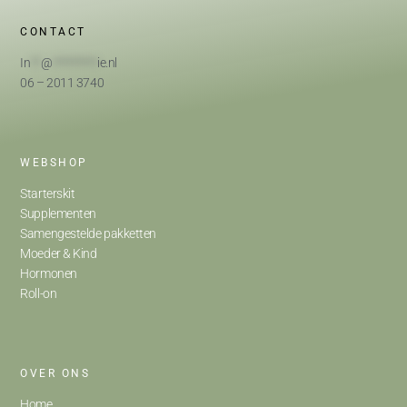
CONTACT
In
**
@
*********
ie.nl
06 – 2011 3740
WEBSHOP
Starterskit
Supplementen
Samengestelde pakketten
Moeder & Kind
Hormonen
Roll-on
OVER ONS
Home