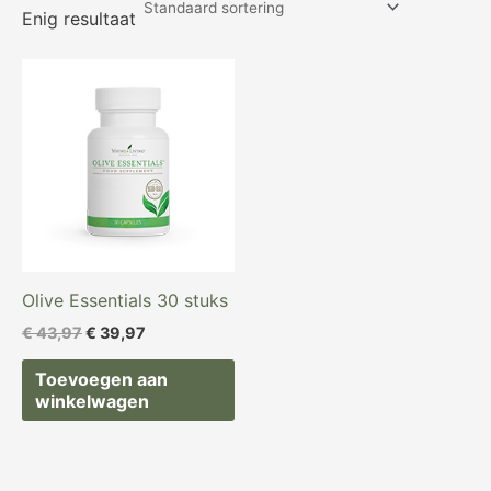
Enig resultaat
Oorspronkelijke
Huidige
prijs
prijs
was:
is:
€ 43,97.
€ 39,97.
Olive Essentials 30 stuks
€
43,97
€
39,97
Toevoegen aan
winkelwagen