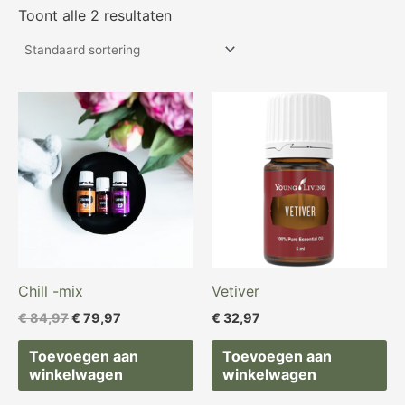
Toont alle 2 resultaten
Oorspronkelijke
Huidige
prijs
prijs
was:
is:
€ 84,97.
€ 79,97.
Chill -mix
Vetiver
€
84,97
€
79,97
€
32,97
Toevoegen aan
Toevoegen aan
winkelwagen
winkelwagen