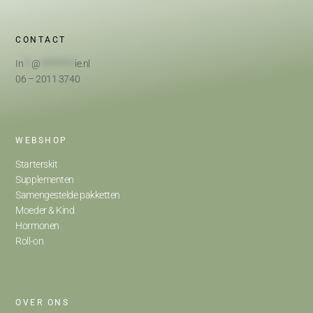
CONTACT
In
**
@
*********
ie.nl
06 – 2011 3740
WEBSHOP
Starterskit
Supplementen
Samengestelde pakketten
Moeder & Kind
Hormonen
Roll-on
OVER ONS