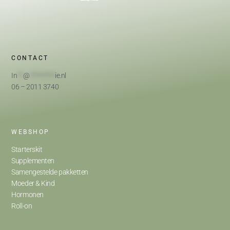
CONTACT
In
**
@
*********
ie.nl
06 – 2011 3740
WEBSHOP
Starterskit
Supplementen
Samengestelde pakketten
Moeder & Kind
Hormonen
Roll-on