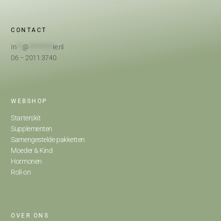
CONTACT
In
**
@
*********
ie.nl
06 – 2011 3740
WEBSHOP
Starterskit
Supplementen
Samengestelde pakketten
Moeder & Kind
Hormonen
Roll-on
OVER ONS