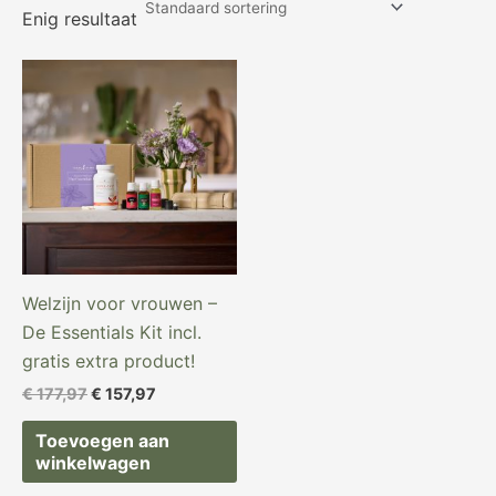
Enig resultaat
Oorspronkelijke
Huidige
prijs
prijs
was:
is:
€ 177,97.
€ 157,97.
Welzijn voor vrouwen –
De Essentials Kit incl.
gratis extra product!
€
177,97
€
157,97
Toevoegen aan
winkelwagen