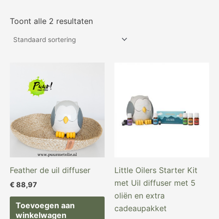
Toont alle 2 resultaten
Oorspronkelijke
Huidige
prijs
prijs
was:
is:
€ 203,87.
€ 159,97.
Feather de uil diffuser
Little Oilers Starter Kit
met Uil diffuser met 5
€
88,97
oliën en extra
Toevoegen aan
cadeaupakket
winkelwagen