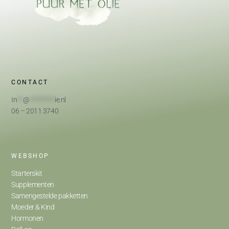
CONTACT
In
**
@
*********
ie.nl
06 – 2011 3740
WEBSHOP
Starterskit
Supplementen
Samengestelde pakketten
Moeder & Kind
Hormonen