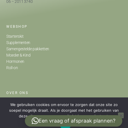
06 – 2011 3740
WEBSHOP
Starterskit
Supplementen
Samengestelde pakketten
Moeder & Kind
Hormonen
Roll-on
OVER ONS
Home
We gebruiken cookies om ervoor te zorgen dat onze site zo
Ondersteuning
soepel mogelijk draait. Als je doorgaat met het gebruiken van
deze site, gaan we ervan uit dat je ermee instemt.
Praktijk
Een vraag of afspraak plannen?
Mijn verhaal
Ok