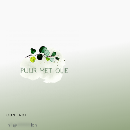
CONTACT
In
**
@
*********
ie.nl