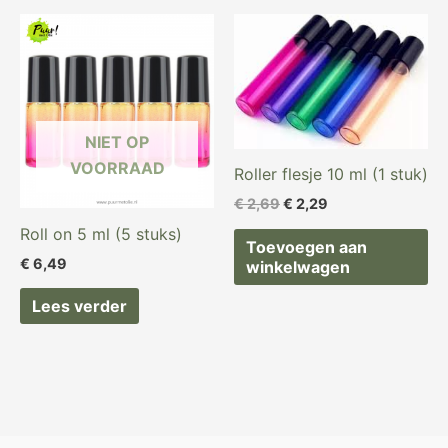
Oorspronkelijke
Huidige
prijs
prijs
was:
is:
€ 2,69.
€ 2,29.
NIET OP
VOORRAAD
Roller flesje 10 ml (1 stuk)
€
2,69
€
2,29
Roll on 5 ml (5 stuks)
Toevoegen aan
€
6,49
winkelwagen
Lees verder