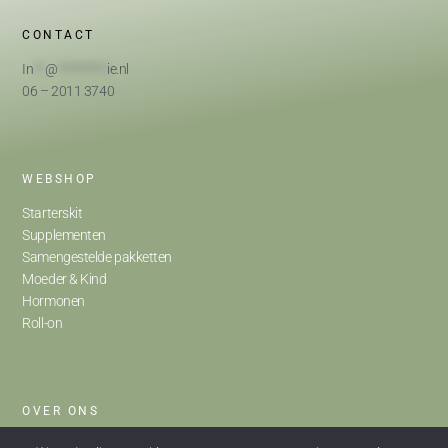
CONTACT
In
**
@
*********
ie.nl
06 – 2011 3740
WEBSHOP
Starterskit
Supplementen
Samengestelde pakketten
Moeder & Kind
Hormonen
Roll-on
OVER ONS
Home