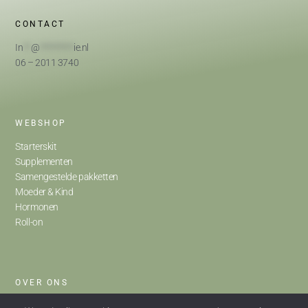
CONTACT
In
**
@
*********
ie.nl
06 – 2011 3740
WEBSHOP
Starterskit
Supplementen
Samengestelde pakketten
Moeder & Kind
Hormonen
Roll-on
OVER ONS
Home