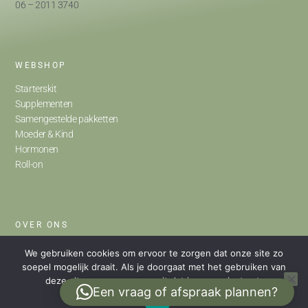
06 – 2011 3740
WEBSHOP
Starterskit
Supplementen
Samengestelde pakketten
Moeder & Kind
Hormonen
Roll-on
OVER ONS
Home
We gebruiken cookies om ervoor te zorgen dat onze site zo
Ondersteuning
soepel mogelijk draait. Als je doorgaat met het gebruiken van
deze site, gaan we ervan uit dat je ermee instemt.
Praktijk
Een vraag of afspraak plannen?
Mijn verhaal
Ok