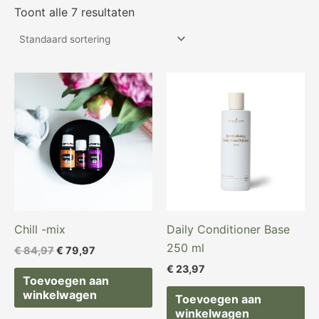
Toont alle 7 resultaten
Oorspronkelijke
Huidige
prijs
prijs
was:
is:
€ 84,97.
€ 79,97.
Chill -mix
Daily Conditioner Base
250 ml
€
84,97
€
79,97
€
23,97
Toevoegen aan
winkelwagen
Toevoegen aan
winkelwagen