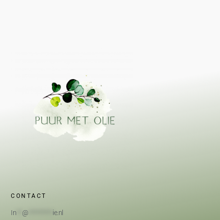
CONTACT
In
**
@
*********
ie.nl