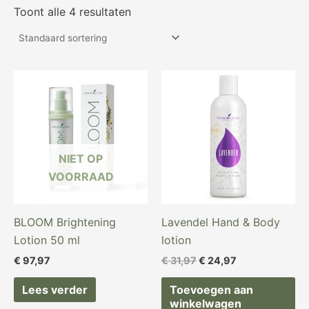
Toont alle 4 resultaten
Oorspronkelijke
Huidige
prijs
prijs
was:
is:
€ 31,97.
€ 24,97.
NIET OP
VOORRAAD
BLOOM Brightening
Lavendel Hand & Body
Lotion 50 ml
lotion
€
97,97
€
31,97
€
24,97
Lees verder
Toevoegen aan
winkelwagen