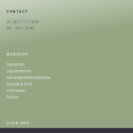
CONTACT
In
**
@
*********
ie.nl
06 – 2011 3740
WEBSHOP
Starterskit
Supplementen
Samengestelde pakketten
Moeder & Kind
Hormonen
Roll-on
OVER ONS