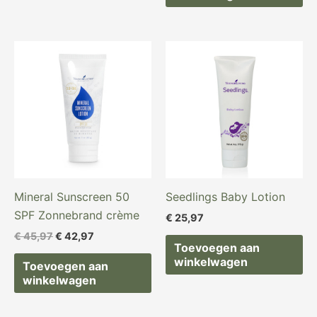
Oorspronkelijke
Huidige
prijs
prijs
was:
is:
€ 45,97.
€ 42,97.
Mineral Sunscreen 50
Seedlings Baby Lotion
SPF Zonnebrand crème
€
25,97
€
45,97
€
42,97
Toevoegen aan
winkelwagen
Toevoegen aan
winkelwagen