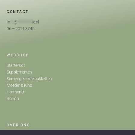
CONTACT
In
**
@
*********
ie.nl
06 – 2011 3740
WEBSHOP
Starterskit
Supplementen
Samengestelde pakketten
Moeder & Kind
Hormonen
Roll-on
OVER ONS