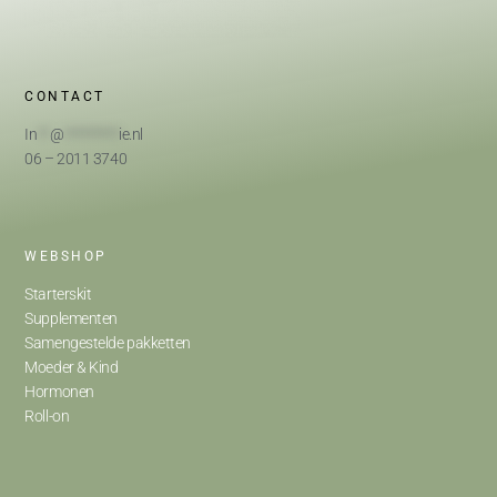
CONTACT
In
**
@
*********
ie.nl
06 – 2011 3740
WEBSHOP
Starterskit
Supplementen
Samengestelde pakketten
Moeder & Kind
Hormonen
Roll-on