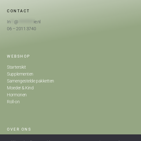
CONTACT
In
**
@
*********
ie.nl
06 – 2011 3740
WEBSHOP
Starterskit
Supplementen
Samengestelde pakketten
Moeder & Kind
Hormonen
Roll-on
OVER ONS
Home