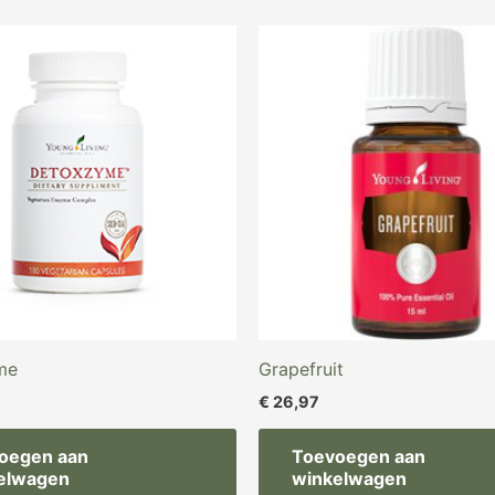
me
Grapefruit
€
26,97
oegen aan
Toevoegen aan
elwagen
winkelwagen