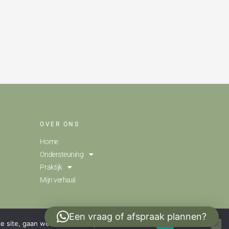
OVER ONS
Home
Ondersteuning
Praktijk
Mijn verhaal
Een vraag of afspraak plannen?
e site, gaan we ervan uit dat je ermee instemt.
Ok