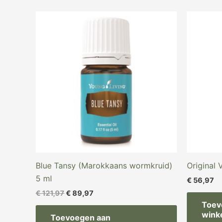
Oorspronkelijke
Huidige
prijs
prijs
was:
is:
€ 121,97.
€ 89,97.
Blue Tansy (Marokkaans wormkruid)
Original 
5 ml
€
56,97
€
121,97
€
89,97
Toev
wink
Toevoegen aan