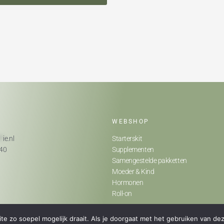
WEBSHOP
**
ie.nl
Starterskit
740
Supplementen
Samengestelde pakketten
Moeder & Kind
Hormonen
Roll-on
e zo soepel mogelijk draait. Als je doorgaat met het gebruiken van dez