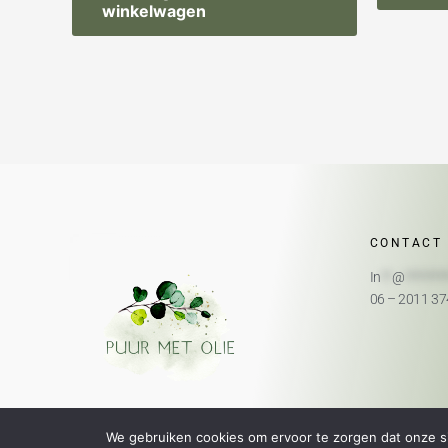
winkelwagen
CONTACT
In
**
@
*******
06 – 2011 3
We gebruiken cookies om ervoor te zorgen dat onze sit