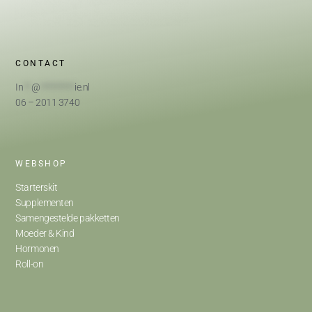
CONTACT
In
**
@
*********
ie.nl
06 – 2011 3740
WEBSHOP
Starterskit
Supplementen
Samengestelde pakketten
Moeder & Kind
Hormonen
Roll-on