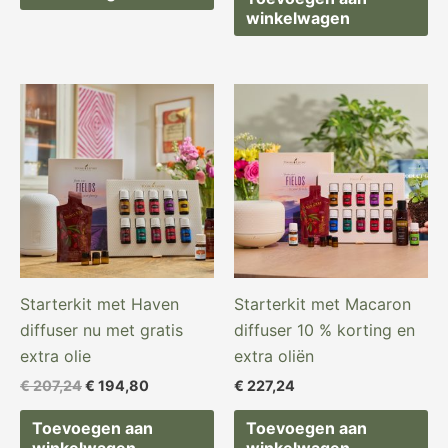
winkelwagen
Oorspronkelijke
Huidige
prijs
prijs
was:
is:
€ 207,24.
€ 194,80.
Starterkit met Haven
Starterkit met Macaron
diffuser nu met gratis
diffuser 10 % korting en
extra olie
extra oliën
€
207,24
€
194,80
€
227,24
Toevoegen aan
Toevoegen aan