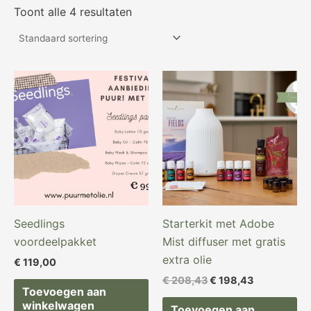
Toont alle 4 resultaten
Oorspronkelijke
Huidige
prijs
prijs
was:
is:
€ 208,43.
€ 198,43.
Seedlings
Starterkit met Adobe
voordeelpakket
Mist diffuser met gratis
extra olie
€
119,00
€
208,43
€
198,43
Toevoegen aan
winkelwagen
Toevoegen aan