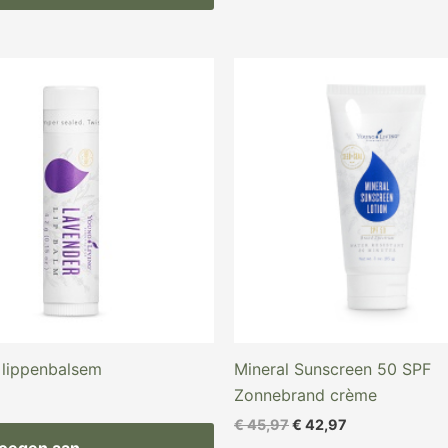
Oorspronkelijke
Huidige
prijs
prijs
was:
is:
€ 45,97.
€ 42,97.
 lippenbalsem
Mineral Sunscreen 50 SPF
Zonnebrand crème
€
45,97
€
42,97