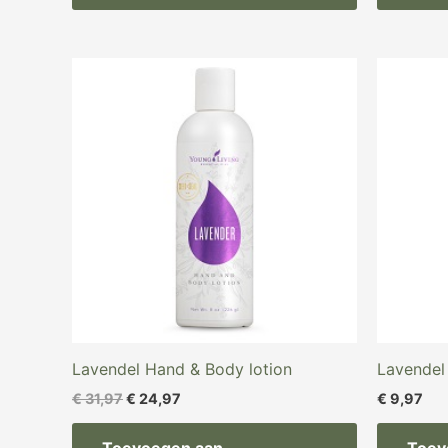
Oorspronkelijke
Huidige
prijs
prijs
was:
is:
€ 31,97.
€ 24,97.
Lavendel Hand & Body lotion
Lavendel
€
31,97
€
24,97
€
9,97