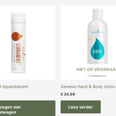
NIET OP VOORRAA
t lippenbalsem
Genesis Hand & Body lotion
€
24,69
oegen aan
Lees verder
elwagen