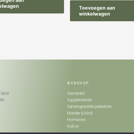
oegen aan
elwagen
Toevoegen aan
winkelwagen
WEBSHOP
**
ie.nl
Starterskit
740
Supplementen
Samengestelde pakketten
Moeder & Kind
Hormonen
Roll-on