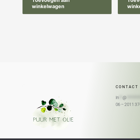
Toevoegen aan
Toev
winkelwagen
wink
CONTACT
In
**
@
*******
06 – 2011 3