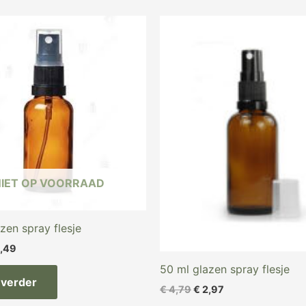
spronkelijke
Huidige
Oorspronkelijke
Huidige
js
prijs
prijs
prijs
s:
is:
was:
is:
,89.
€ 2,49.
€ 4,79.
€ 2,97.
NIET OP VOORRAAD
zen spray flesje
,49
50 ml glazen spray flesje
 verder
€
4,79
€
2,97