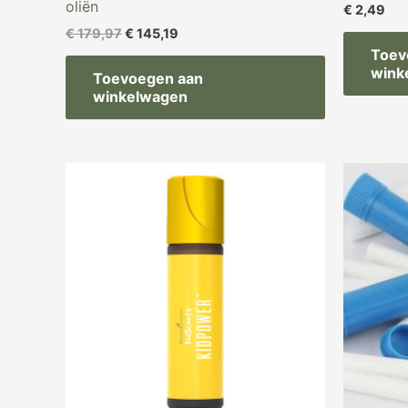
oliën
€
2,49
€
179,97
€
145,19
Toev
wink
Toevoegen aan
winkelwagen