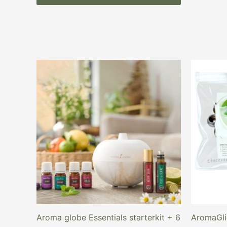
Oorspronkelijke
Huidige
prijs
prijs
was:
is:
€ 179,97.
€ 145,19.
Aroma globe Essentials starterkit + 6
AromaGlid