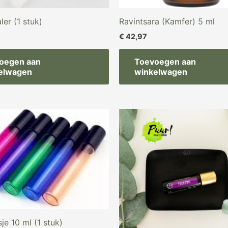
ler (1 stuk)
Ravintsara (Kamfer) 5 ml
€
42,97
oegen aan
Toevoegen aan
elwagen
winkelwagen
spronkelijke
Huidige
js
prijs
s:
is:
,69.
€ 2,29.
sje 10 ml (1 stuk)