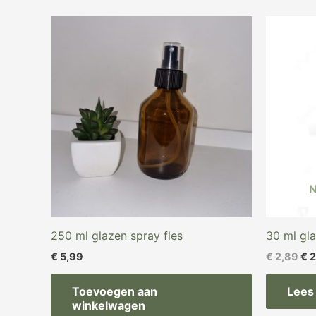
Oor
pri
wa
€ 2
250 ml glazen spray fles
30 ml gla
€
5,99
€
2,89
€
2
Toevoegen aan
Lees
winkelwagen