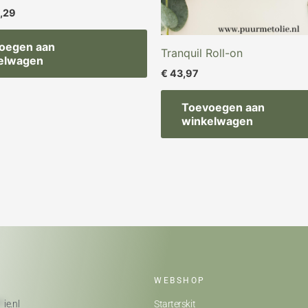
,29
oegen aan
Tranquil Roll-on
elwagen
€
43,97
Toevoegen aan
winkelwagen
WEBSHOP
**
ie.nl
Starterskit