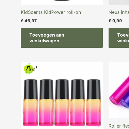
KidScents KidPower roll-on
Neus inha
€
46,97
€
0,99
Toevoegen aan
Toev
winkelwagen
wink
Oor
pri
wa
€ 2
Roller fle