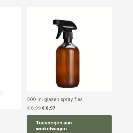
Oorspronkelijke
Huidige
prijs
prijs
was:
is:
€ 8,99.
€ 6,97.
500 ml glazen spray fles
€
8,99
€
6,97
Toevoegen aan
winkelwagen