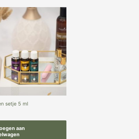
en setje 5 ml
oegen aan
elwagen