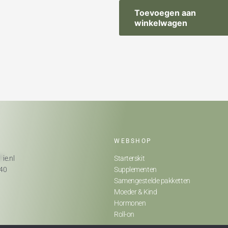
Toevoegen aan
winkelwagen
WEBSHOP
**
ie.nl
Starterskit
740
Supplementen
Samengestelde pakketten
Moeder & Kind
Hormonen
Roll-on