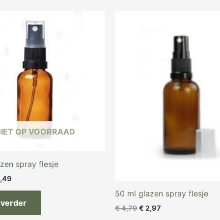
spronkelijke
Huidige
Oorspronkelijke
Huidige
js
prijs
prijs
prijs
s:
is:
was:
is:
,89.
€ 2,49.
€ 4,79.
€ 2,97.
NIET OP VOORRAAD
zen spray flesje
,49
50 ml glazen spray flesje
 verder
€
4,79
€
2,97