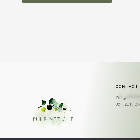
CONTACT
In
**
@
*******
06 – 2011 3