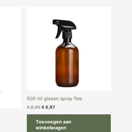
Oorspronkelijke
Huidige
prijs
prijs
was:
is:
€ 8,99.
€ 6,97.
500 ml glazen spray fles
€
8,99
€
6,97
Toevoegen aan
winkelwagen