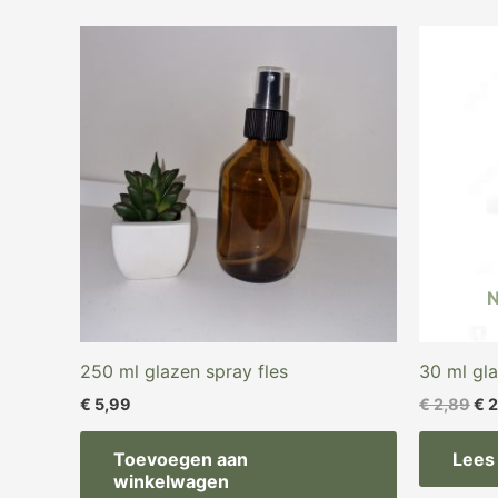
Oor
pri
wa
€ 2
250 ml glazen spray fles
30 ml gla
€
5,99
€
2,89
€
2
Toevoegen aan
Lees
winkelwagen