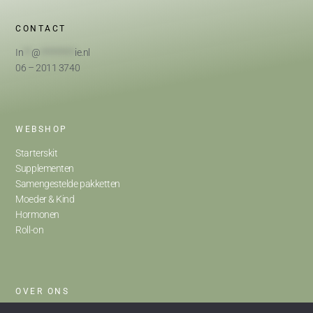
CONTACT
In
**
@
*********
ie.nl
06 – 2011 3740
WEBSHOP
Starterskit
Supplementen
Samengestelde pakketten
Moeder & Kind
Hormonen
Roll-on
OVER ONS