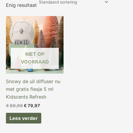
Enig resultaat
Oorspronkelijke
Huidige
prijs
prijs
was:
is:
€ 89,99.
€ 79,97.
NIET OP
VOORRAAD
Snowy de uil diffuser nu
met gratis flesje 5 ml
Kidscents Refresh
€
89,99
€
79,97
Lees verder