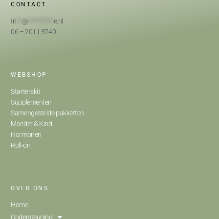
CONTACT
In
**
@
*********
ie.nl
06 – 2011 3740
WEBSHOP
Starterskit
Supplementen
Samengestelde pakketten
Moeder & Kind
Hormonen
Roll-on
OVER ONS
Home
Ondersteuning