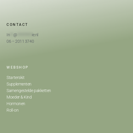
CONTACT
In
**
@
*********
ie.nl
06 – 2011 3740
WEBSHOP
Starterskit
Supplementen
Samengestelde pakketten
Moeder & Kind
Hormonen
Roll-on