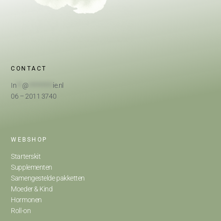
CONTACT
In
**
@
*********
ie.nl
06 – 2011 3740
WEBSHOP
Starterskit
Supplementen
Samengestelde pakketten
Moeder & Kind
Hormonen
Roll-on