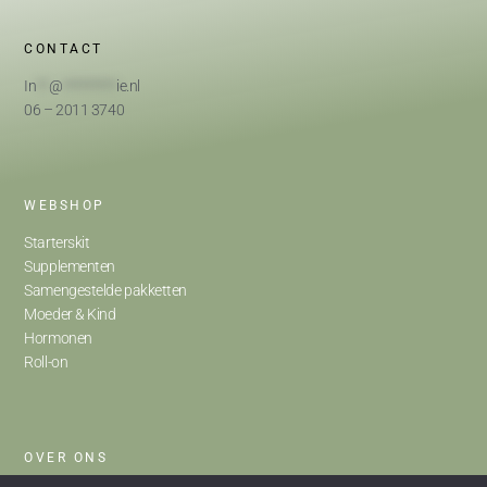
CONTACT
In
**
@
*********
ie.nl
06 – 2011 3740
WEBSHOP
Starterskit
Supplementen
Samengestelde pakketten
Moeder & Kind
Hormonen
Roll-on
OVER ONS