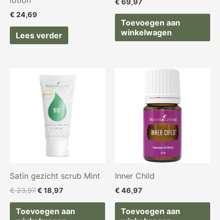
lotion
€
69,97
€
24,69
Toevoegen aan
winkelwagen
Lees verder
Oorspronkelijke
Huidige
prijs
prijs
was:
is:
€ 23,97.
€ 18,97.
Satin gezicht scrub Mint
Inner Child
€
23,97
€
18,97
€
46,97
Toevoegen aan
Toevoegen aan