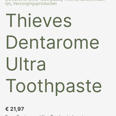
lijn
,
Verzorgingsproducten
Thieves
Dentarome
Ultra
Toothpaste
€
21,97