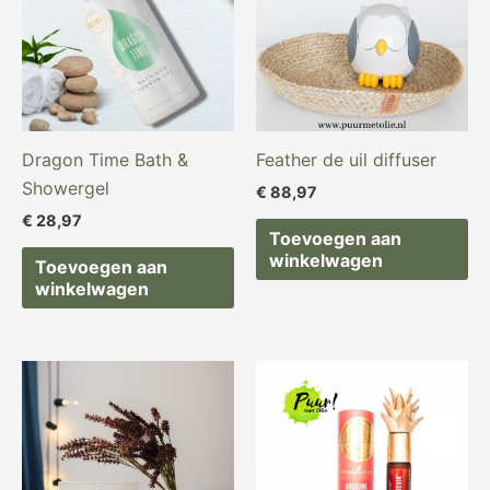
Dragon Time Bath &
Feather de uil diffuser
Showergel
€
88,97
€
28,97
Toevoegen aan
winkelwagen
Toevoegen aan
winkelwagen
Oorspronkelijke
Huidige
prijs
prijs
was:
is:
€ 329,97.
€ 318,82.