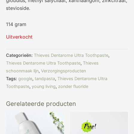
globulus, methyl salycilaat, xanthaangom, zinkcitraat,
stevioside.
114 gram
Uitverkocht
Categorieën:
Thieves Dentarome Ultra Toothpaste
,
Thieves Dentarome Ultra Toothpaste
,
Thieves
schoonmaak lijn
,
Verzorgingsproducten
Tags:
google
,
tandpasta
,
Thieves Dentarome Ultra
Toothpaste
,
young living
,
zonder fluoride
Gerelateerde producten