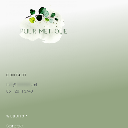
CONTACT
In
**
@
*********
ie.nl
06 – 2011 3740
WEBSHOP
Starterskit